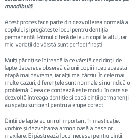
mandibulă.
Acest proces face parte din dezvoltarea normală a
copilului și pregătește locul pentru dentiția
permanentă. Ritmul diferă de la un copil la altul, iar
mici variații de vârstă sunt perfect firești.
Mulți părinți se întreabă la ce vârstă cad dinții de
lapte deoarece observă că unii copii încep această
etapă mai devreme, iar alții mai târziu. În cele mai
multe cazuri, diferențele sunt normale și nu indică o
problemă. Ceea ce contează este modul în care se
dezvoltă întreaga dentiție și dacă dinții permanenți
au spațiu suficient pentru a erupe corect.
Dinții de lapte au un rol important în masticație,
vorbire și dezvoltarea armonioasă a oaselor
maxilare. Ei păstrează locul necesar pentru dinții