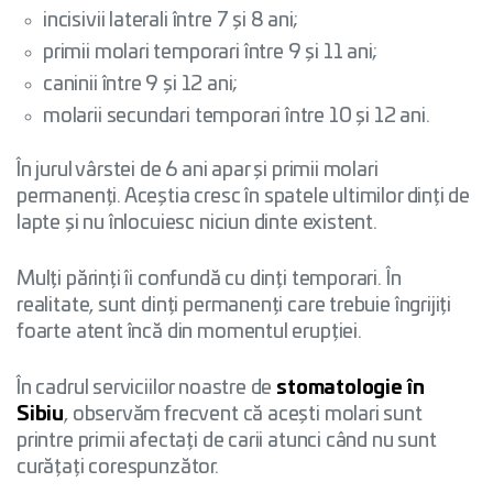
incisivii laterali între 7 și 8 ani;
primii molari temporari între 9 și 11 ani;
caninii între 9 și 12 ani;
molarii secundari temporari între 10 și 12 ani.
În jurul vârstei de 6 ani apar și primii molari
permanenți. Aceștia cresc în spatele ultimilor dinți de
lapte și nu înlocuiesc niciun dinte existent.
Mulți părinți îi confundă cu dinți temporari. În
realitate, sunt dinți permanenți care trebuie îngrijiți
foarte atent încă din momentul erupției.
În cadrul serviciilor noastre de
stomatologie în
Sibiu
, observăm frecvent că acești molari sunt
printre primii afectați de carii atunci când nu sunt
curățați corespunzător.