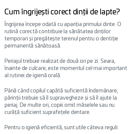
Cum îngrijești corect dinții de lapte?
Îngrijirea începe odată cu apariția primului dinte. O
rutină corectă contribuie la sănătatea dinților
temporari și pregătește terenul pentru o dentiție
permanentă sănătoasă.
Periajul trebuie realizat de două ori pe zi. Seara,
înainte de culcare, este momentul cel mai important
al rutinei de igienă orală.
Până când copilul capătă suficientă îndemânare,
părinții trebuie să îl supravegheze și să îl ajute la
periaj. De multe ori, copiii omit măselele sau nu
curăță suficient suprafețele dentare.
Pentru o igienă eficientă, sunt utile câteva reguli: