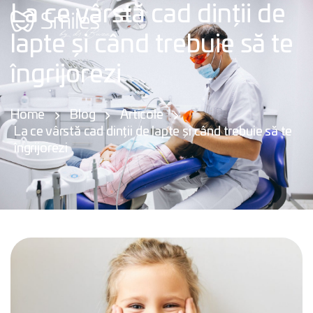
La ce vârstă cad dinții de
lapte și când trebuie să te
îngrijorezi
Home
Blog
Articole
La ce vârstă cad dinții de lapte și când trebuie să te
îngrijorezi