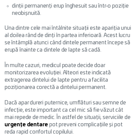
dinții permanenți erup înghesuit sau într-o poziție
neobișnuită.
Una dintre cele mai întâlnite situații este apariția unui
al doilea rând de dinți în partea inferioară. Acest lucru
se întâmplă atunci când dintele permanent începe să
erupă înainte ca dintele de lapte să cadă.
În multe cazuri, medicul poate decide doar
monitorizarea evoluției. Alteori este indicată
extragerea dintelui de lapte pentru a facilita
poziționarea corectă a dintelui permanent.
Dacă apar dureri puternice, umflături sau semne de
infecție, este important ca cel mic să fie văzut cât
mai repede de medic. În astfel de situații, serviciile de
urgențe dentare
pot preveni complicațiile și pot
reda rapid confortul copilului.