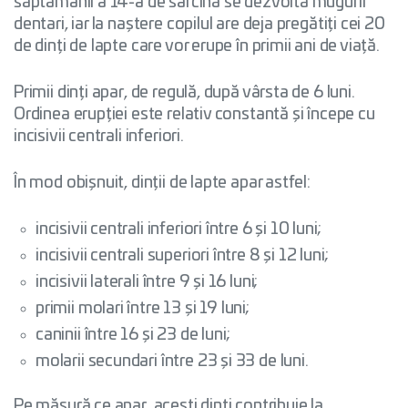
săptămânii a 14-a de sarcină se dezvoltă mugurii
dentari, iar la naștere copilul are deja pregătiți cei 20
de dinți de lapte care vor erupe în primii ani de viață.
Primii dinți apar, de regulă, după vârsta de 6 luni.
Ordinea erupției este relativ constantă și începe cu
incisivii centrali inferiori.
În mod obișnuit, dinții de lapte apar astfel:
incisivii centrali inferiori între 6 și 10 luni;
incisivii centrali superiori între 8 și 12 luni;
incisivii laterali între 9 și 16 luni;
primii molari între 13 și 19 luni;
caninii între 16 și 23 de luni;
molarii secundari între 23 și 33 de luni.
Pe măsură ce apar, acești dinți contribuie la