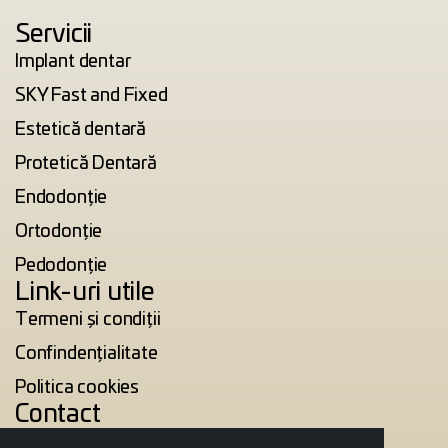
Servicii
Implant dentar
SKY Fast and Fixed
Estetică dentară
Protetică Dentară
Endodonție
Ortodonție
Pedodonție
Link-uri utile
Termeni și condiții
Confindențialitate
Politica cookies
Contact
Calea Cisnădiei 80A, Sibiu, România