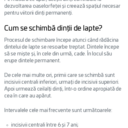
dezvoltarea oaselor feței și creează spațiul necesar
pentru viitorii dinți permanenți.
Cum se schimbă dinții de lapte?
Procesul de schimbare începe atunci când rădăcina
dintelui de lapte se resoarbe treptat. Dintele începe
să se miște și, în cele din urmă, cade. În locul său
erupe dintele permanent.
De cele mai multe ori, primii care se schimbă sunt
incisivii centrali inferiori, urmați de incisivii superiori.
Apoi urmează ceilalți dinți, într-o ordine apropiată de
cea în care au apărut.
Intervalele cele mai frecvente sunt următoarele:
incisivii centrali între 6 și 7 ani;