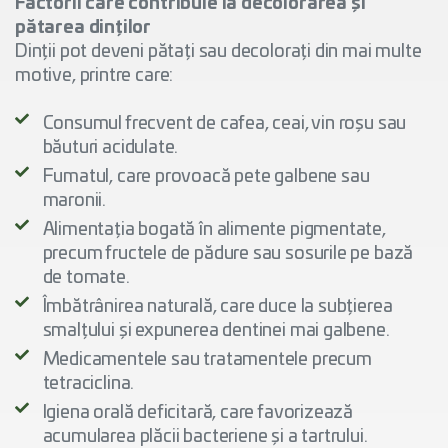
Factorii care contribuie la decolorarea și
pătarea dinților
Dinții pot deveni pătați sau decolorați din mai multe
motive, printre care:
Consumul frecvent de cafea, ceai, vin roșu sau
băuturi acidulate.
Fumatul, care provoacă pete galbene sau
maronii.
Alimentația bogată în alimente pigmentate,
precum fructele de pădure sau sosurile pe bază
de tomate.
Îmbătrânirea naturală, care duce la subțierea
smalțului și expunerea dentinei mai galbene.
Medicamentele sau tratamentele precum
tetraciclina.
Igiena orală deficitară, care favorizează
acumularea plăcii bacteriene și a tartrului.