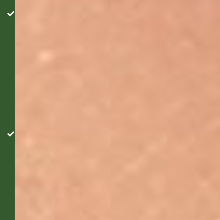
zâmbetului.
Încredere în
sine sporită:
Un zâmbet
strălucitor te
face să te
simți mai
confortabil
în
interacțiunile
sociale.
Rezultate
rapide:
Procedura
durează
doar 1-2
ore și
oferă
rezultate