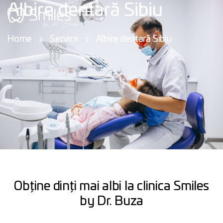
Albire dentară Sibiu
Home
Servicii
Albire dentară Sibiu
Obține dinți mai albi la clinica Smiles
by Dr. Buza