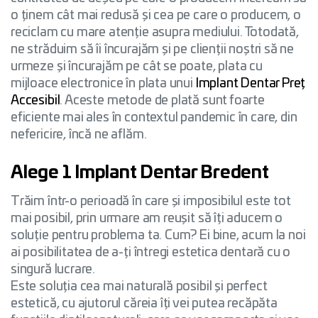
o ținem cât mai redusă și cea pe care o producem, o
reciclam cu mare atenție asupra mediului. Totodată,
ne străduim să îi încurajăm și pe clienții noștri să ne
urmeze și încurajăm pe cât se poate, plata cu
mijloace electronice în plata unui
Implant Dentar Preț
Accesibil
. Aceste metode de plată sunt foarte
eficiente mai ales în contextul pandemic în care, din
nefericire, încă ne aflăm.
Alege 1 Implant Dentar Bredent
Trăim într-o perioadă în care și imposibilul este tot
mai posibil, prin urmare am reușit să îți aducem o
soluție pentru problema ta. Cum? Ei bine, acum la noi
ai posibilitatea de a-ți întregi estetica dentară cu o
singură lucrare.
Este soluția cea mai naturală posibil și perfect
estetică, cu ajutorul căreia îți vei putea recăpăta